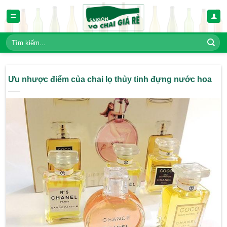
Bỏ
qua
nội
dung
Tìm
kiếm:
Ưu nhược điểm của chai lọ thủy tinh đựng 