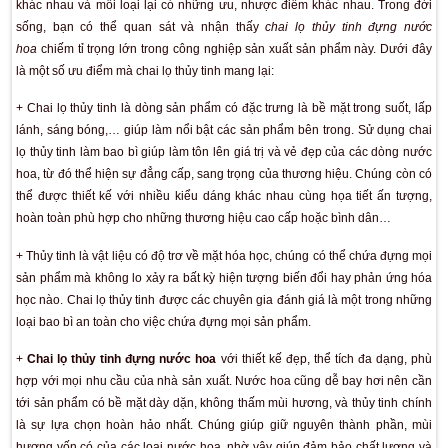
coi là dấu ấn mà bạn để lại đối với người đối diện. Và thực 
muốn để lại ấn tượng về mùi hương nào đó với mọi người xun
Tuy nhiên, hãy gác lại vấn đề mùi hương, xét trên khía cạnh c
xuất thì việc cung ứng những chai nước hoa ra thị trương cần
tới rất nhiều công đoạn phức tạp. Một trong những vấn đề qua
lựa chọn bao bì chứa đựng và có khả năng bảo quản tốt. Hầ
sản xuất đều chú trọng tới chất liệu bao bì khi thị trường có 
khác nhau và mỗi loại lại có những ưu, nhược điểm khác nh
sống, bạn có thể quan sát và nhận thấy
chai lọ thủy ti
hoa
chiếm tỉ trọng lớn trong công nghiệp sản xuất sản phẩm 
là một số ưu điểm mà chai lọ thủy tinh mang lại:
+ Chai lọ thủy tinh là dòng sản phẩm có đặc trưng là bề mặt t
lánh, sáng bóng,… giúp làm nổi bật các sản phẩm bên trong.
lọ thủy tinh làm bao bì giúp làm tôn lên giá trị và vẻ đẹp của
hoa, từ đó thể hiện sự đẳng cấp, sang trọng của thương hiệu.