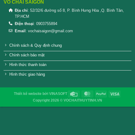
CÁCH LÀM RƯỢU NHO ĐƠN GIẢN TẠI NHÀ TH
Các Dòng Chai Nhựa PET Cao Cấp
QUY TRÌNH ĐÓNG GÓI VÀ CÁCH SHIP HÀNG ĐI
SHOP VOCHAITHUYTINH.VN
Thuỷ tinh ra đời như thế nào?
Công nghiệp sản xuất chai lọ thủy tinh HCM
Ưu nhược điểm của chai lọ thủy tinh đựng nước h
Những lưu ý khi lựa chọn bao bì tiếp xúc trực tiếp 