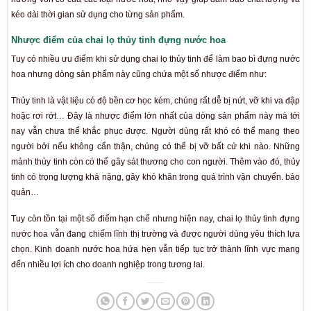
thể được thiết kế với nhiều kiểu dáng khác nhau cùng họa t
hoàn toàn phù hợp cho những thương hiệu cao cấp hoặc bìn
+ Thủy tinh là vật liệu có độ trơ về mặt hóa học, chúng có thể
sản phẩm mà không lo xảy ra bất kỳ hiện tượng biến đổi hay
học nào. Chai lọ thủy tinh được các chuyên gia đánh giá là m
loại bao bì an toàn cho việc chứa đựng mọi sản phẩm.
+
Chai lọ thủy tinh đựng nước hoa
với thiết kế đẹp, thể tíc
hợp với mọi nhu cầu của nhà sản xuất. Nước hoa cũng dễ ba
tới sản phẩm có bề mặt dày dặn, không thấm mùi hương, và th
là sự lựa chọn hoàn hảo nhất. Chúng giúp giữ nguyên thà
hương vốn có của các loại nước hoa, nhờ vậy giúp đảm bảo 
kéo dài thời gian sử dụng cho từng sản phẩm.
Nhược điểm của chai lọ thủy tinh đựng nước hoa
Tuy có nhiều ưu điểm khi sử dụng chai lọ thủy tinh để làm ba