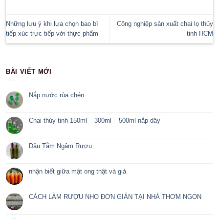
hoa nhưng dòng sản phẩm này cũng chứa một số nhược điểm
Thủy tinh là vật liệu có độ bền cơ học kém, chúng rất dễ bị nứt,
hoặc rơi rớt… Đây là nhược điểm lớn nhất của dòng sản ph
nay vẫn chưa thể khắc phục được. Người dùng rất khó có 
người bởi nếu không cẩn thận, chúng có thể bị vỡ bất cứ k
mảnh thủy tinh còn có thể gây sát thương cho con người. Thêm
tinh có trọng lượng khá nặng, gây khó khăn trong quá trình v
quản…
Tuy còn tồn tại một số điểm hạn chế nhưng hiện nay, chai lọ 
nước hoa vẫn đang chiếm lĩnh thị trường và được người dùng 
chọn. Kinh doanh nước hoa hứa hẹn vẫn tiếp tục trở thành 
đến nhiều lợi ích cho doanh nghiệp trong tương lai.