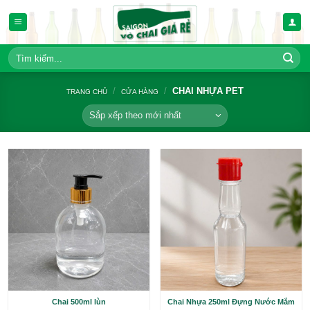
Bỏ
qua
nội
dung
Tìm
kiếm:
/
/
CHAI NHỰA PET
TRANG CHỦ
CỬA HÀNG