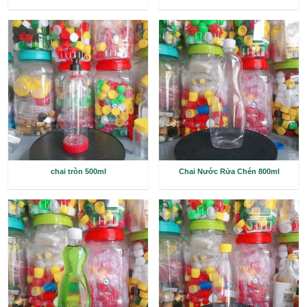
Chai 500ml lùn
Chai Nhựa 250ml Đự
chai tròn 500ml
Chai Nước Rửa C