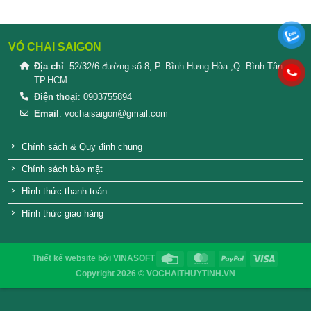
Chai nước rửa chén 750ml
chai 500ml đựng
Chai Nước Rửa Chén 400ml
Bình nhựa 4 