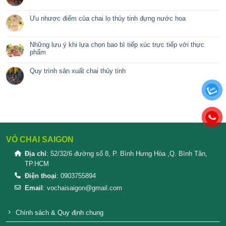
Nắp nước rủa chén
Chai thủy tinh 150ml – 300ml – 500ml nắp dây
Dâu Tằm Ngâm Rượu
nhận biết giữa mật ong thật và giả
CÁCH LÀM RƯỢU NHO ĐƠN GIẢN TẠI NHÀ TH
Các Dòng Chai Nhựa PET Cao Cấp
QUY TRÌNH ĐÓNG GÓI VÀ CÁCH SHIP HÀNG ĐI
SHOP VOCHAITHUYTINH.VN