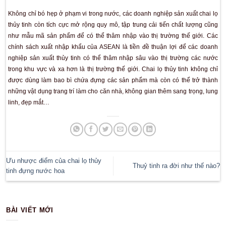
Nền sản xuất thế giới đang phát triển theo hướng ứng dụng 
nghệ để đạt được hiệu quả cao, chất lượng tốt. Tại Việt N
nghiệp cũng cần đầu tư mạnh mẽ hơn để có thể bắt kịp với
thế giới và quan trọng hơn là tạo ra những thành phẩm chất 
khả năng cạnh tranh với sản phẩm của nước ngoài.
Sản xuất chai lọ thủy tinh HCM
đã có nhiều khởi sắc khi các 
dụng hiệu quả những điều kiện thuận lợi cả ở trong và ngoài
triển. Nguồn vốn đầu tư từ nước ngoài, chính sách phát triển
sự phát triển khoa học công nghệ, nguồn lao động dồi dào, g
trở thành những nền tảng và điều kiện thuận lợi để các doan
triển.
Không chỉ bó hẹp ở phạm vi trong nước, các doanh nghiệp sản
thủy tinh còn tích cực mở rộng quy mô, tập trung cải tiến ch
như mẫu mã sản phẩm để có thể thâm nhập vào thị trường 