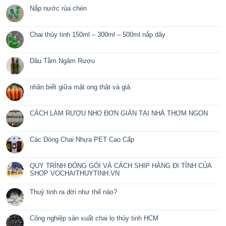
chính sách xuất nhập khẩu của ASEAN là tiền đề thuận lợi
nghiệp sản xuất thủy tinh có thể thâm nhập sâu vào thị tr
trong khu vực và xa hơn là thị trường thế giới. Chai lọ thủy 
được dùng làm bao bì chứa đựng các sản phẩm mà còn có t
những vật dụng trang trí làm cho căn nhà, không gian thêm sa
linh, đẹp mắt…
Ưu nhược điểm của chai lọ thủy
Thuỷ tinh ra đờ
tinh đựng nước hoa
BÀI VIẾT MỚI