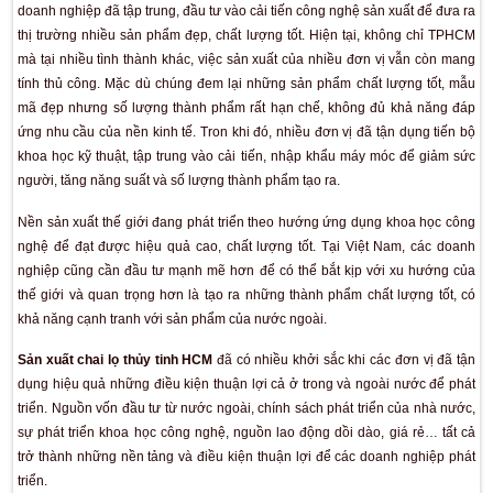
sản xuất bao bì trong nước. Chai lọ thủy tinh là một trong nhữn
biến, được sử dụng làm bao bì chứa đựng các loại thực p
dược phẩm, tinh dầu, mỹ phẩm… Tuy nhiên, không giống nh
những tranh cãi xung quanh vấn đề ảnh hưởng tới sức khỏe, cá
thủy tinh vẫn luôn được tin dùng và nằm trong danh sách nh
toàn với mọi sản phẩm, đặc biệt là sức khỏe người dùng.
Hiểu được tiềm năng của ngành
sản xuất chai lọ thủy ti
doanh nghiệp đã tập trung, đầu tư vào cải tiến công nghệ sản 
thị trường nhiều sản phẩm đẹp, chất lượng tốt. Hiện tại, kh
mà tại nhiều tình thành khác, việc sản xuất của nhiều đơn vị
tính thủ công. Mặc dù chúng đem lại những sản phẩm chất l
mã đẹp nhưng số lượng thành phẩm rất hạn chế, không đủ 
ứng nhu cầu của nền kinh tế. Tron khi đó, nhiều đơn vị đã tậ
khoa học kỹ thuật, tập trung vào cải tiến, nhập khẩu máy mó
người, tăng năng suất và số lượng thành phẩm tạo ra.