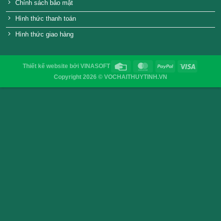
Thuỷ tinh ra đời như thế nào?
Công nghiệp sản xuất chai lọ thủy tinh HCM
Ưu nhược điểm của chai lọ thủy tinh đựng nước h
Những lưu ý khi lựa chọn bao bì tiếp xúc trực tiếp 
phẩm
Quy trình sản xuất chai thủy tinh