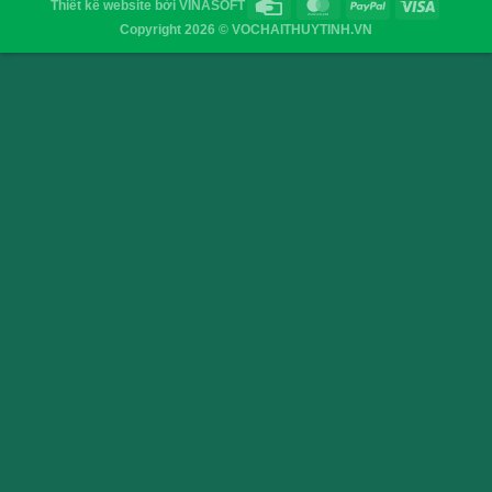
Nút nhựa chai vang
Nắp nhựa chai nhí th
VỎ CHAI SAIGON
Địa chỉ
: 52/32/6 đường số 8, P. Bình Hưng Hòa ,Q. 
TP.HCM
Điện thoại
: 0903755894
Email
:
vochaisaigon@gmail.com
Chính sách & Quy định chung
Chính sách bảo mật
Hình thức thanh toán