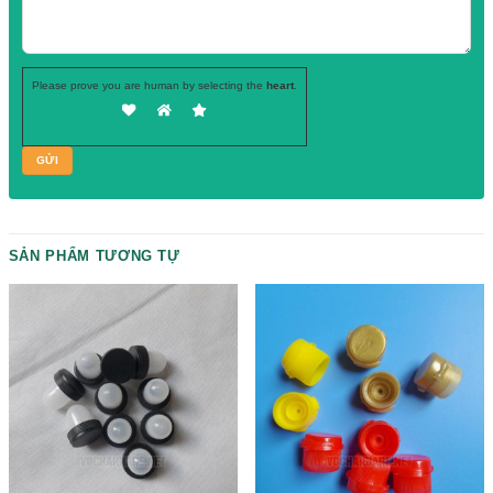
Hãy để lại
SĐT, chuyên viên tư vấn
của chúng tôi sẽ gọi ngay cho b
Please prove you are human by selecting the
heart
.