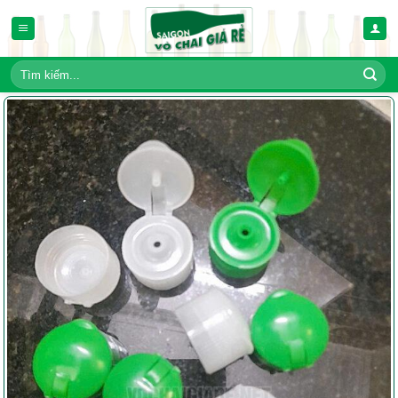
Bỏ
qua
nội
dung
Tìm
kiếm: