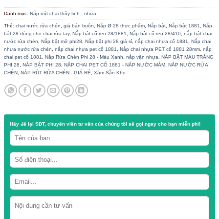
/
/
TRANG CHỦ
CỬA HÀNG
NẮP NÚT CHAI THỦY TINH - NHỰA
nắp chai rủa chén cổ ngắn phi 28
Danh mục:
Nắp nút chai thủy tinh - nhựa
Thẻ:
chai nước rửa chén
,
giá bán buôn
,
Nắp Ø 28 thực phẩm
,
Nắp bật
,
Nắ
bật 28 dùng cho chai rửa tay
,
Nắp bật cổ ren 28/1881
,
Nắp bật cổ ren 28/
nước rửa chén
,
Nắp bật mở phi28
,
Nắp bật phi 28 giá sỉ
,
nắp chai nhựa c
nhựa nước rửa chén
,
nắp chai nhựa pet cổ 1881
,
Nắp chai nhựa PET cổ
chai pet cổ 1881
,
Nắp Rửa Chén Phi 28 - Màu Xanh
,
nắp vặn nhựa
,
NẮP 
PHI 28
,
NẮP BẬT PHI 28
,
NẮP CHAI PET CỔ 1881 - NẮP NƯỚC MẮM
,
NẮ
CHÉN
,
NẮP RÚT RỬA CHÉN - GIÁ RẺ
,
Xám Sẵn Kho