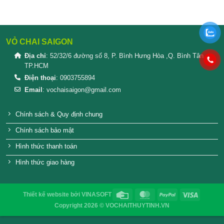
SẢN PHẨM TƯƠNG TỰ
Nắp nhôm chai thủy tinh 31/18 màu
Nắp nhôm chai thủy t
đen