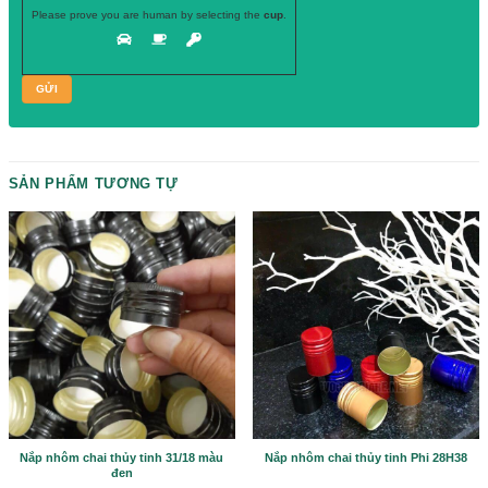
Hãy để lại
SĐT, chuyên viên tư vấn
của chúng tôi sẽ gọi ngay cho b
Please prove you are human by selecting the
cup
.