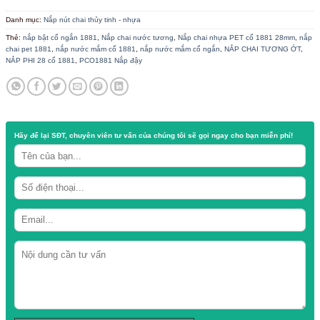
/
/
TRANG CHỦ
CỬA HÀNG
NẮP NÚT CHAI THỦY TINH - NHỰA
Nắp chai nhựa PET cổ 1881- NẮP NƯỚC MẮ
Danh mục:
Nắp nút chai thủy tinh - nhựa
Thẻ:
nắp bật cổ ngắn 1881
,
Nắp chai nước tương
,
Nắp chai nhựa PET cổ
chai pet 1881
,
nắp nước mắm cổ 1881
,
nắp nước mắm cổ ngắn
,
NẮP CHA
NẮP PHI 28 cổ 1881
,
PCO1881 Nắp đậy