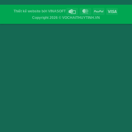
Hũ thuỷ tinh lục giác 730ml
Hũ thủy tinh vu
12.000
₫
9.000
₫
VỎ CHAI SAIGON
Địa chỉ
: 52/32/6 đường số 8, P. Bình Hưng Hòa ,Q. 
TP.HCM
Điện thoại
: 0903755894