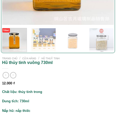
/
/
TRANG CHỦ
CỬA HÀNG
HŨ THUỶ TINH
Hũ thủy tinh vuông 730ml