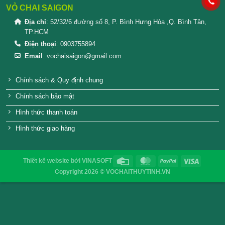
SẢN PHẨM TƯƠNG TỰ
Hũ thủy tinh con ong 700ml
Hũ thuỷ tinh lục 