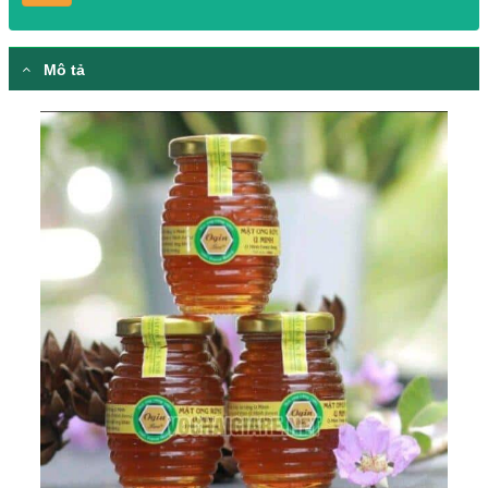
Please prove you are human by selecting the
truck
.
Mô tả