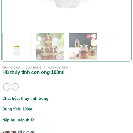
/
/
TRANG CHỦ
CỬA HÀNG
HŨ THUỶ TINH
Hũ thủy tinh con ong 100ml