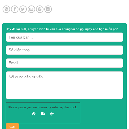
Chất liệu: thủy tinh trong
Dung tích: 100ml
Nắp hũ: nắp thiếc
Danh mục:
Hũ thuỷ tinh
Hãy để lại
SĐT, chuyên viên tư vấn
của chúng tôi sẽ gọi ngay cho b