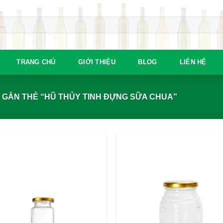
TRANG CHỦ
GIỚI THIỆU
BLOG
LIÊN HỆ
GẮN THẺ “HŨ THỦY TINH ĐỰNG SỮA CHUA”