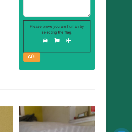
Please prove you are human by
selecting the
flag
.