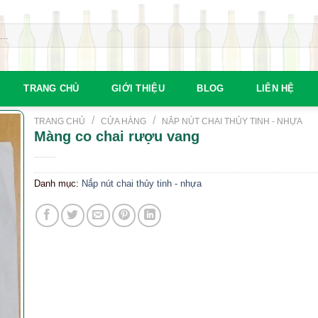
TRANG CHỦ
GIỚI THIỆU
BLOG
LIÊN HỆ
/
/
TRANG CHỦ
CỬA HÀNG
NẮP NÚT CHAI THỦY TINH - NHỰA
Màng co chai rượu vang
Danh mục:
Nắp nút chai thủy tinh - nhựa