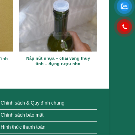
Nắp nút nhựa – chai vang thủy
Nắp nhựa ch
Tinh
tinh – đựng rượu nho
500ml –
Chính sách & Quy định chung
Chính sách bảo mật
Hình thức thanh toán