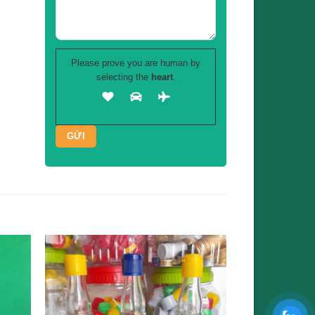
Please prove you are human by
selecting the
heart
.