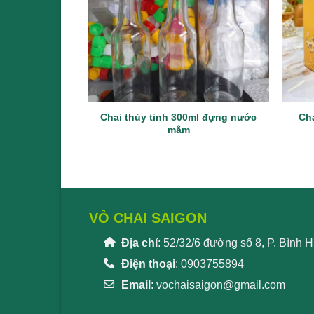
Chai thủy tinh 300ml đựng nước
Cha
mắm
VỎ CHAI SAIGON
Địa chỉ
: 52/32/6 đường số 8, P. Bình
Điện thoại
: 0903755894
Email
:
vochaisaigon@gmail.com