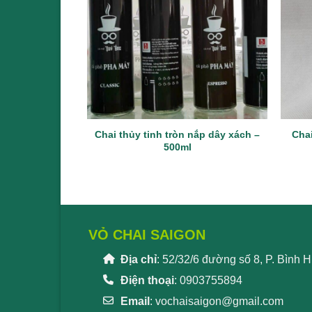
Chai thủy tinh tròn nắp dây xách –
Cha
500ml
VỎ CHAI SAIGON
Địa chỉ
: 52/32/6 đường số 8, P. Bình
Điện thoại
: 0903755894
Email
:
vochaisaigon@gmail.com