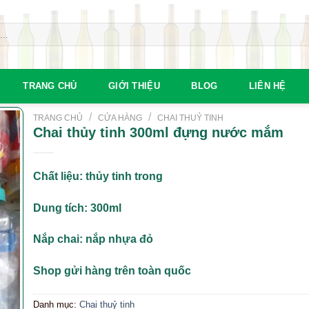
TRANG CHỦ
GIỚI THIỆU
BLOG
LIÊN HỆ
/
/
TRANG CHỦ
CỬA HÀNG
CHAI THUỶ TINH
Chai thủy tinh 300ml đựng nước mắm
Chất liệu: thủy tinh trong
Dung tích: 300ml
Nắp chai: nắp nhựa đỏ
Shop gửi hàng trên toàn quốc
Danh mục:
Chai thuỷ tinh