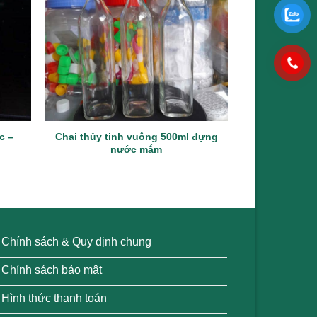
c –
Chai thủy tinh vuông 500ml đựng
Chai thủy ti
nước mắm
va
Chính sách & Quy định chung
Chính sách bảo mật
Hình thức thanh toán