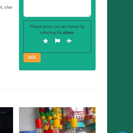
ml
,
chai-
Please prove you are human by
selecting the
plane
.