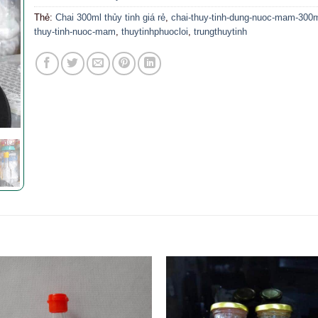
Thẻ:
Chai 300ml thủy tinh giá rẻ
,
chai-thuy-tinh-dung-nuoc-mam-300
thuy-tinh-nuoc-mam
,
thuytinhphuocloi
,
trungthuytinh